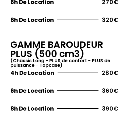
6h De Location
270€
8h De Location
320€
GAMME BAROUDEUR
PLUS (500 cm3)
(Châssis Long - PLUS de confort - PLUS de
puissance - Topcase)
4h De Location
280€
6h De Location
360€
8h De Location
390€